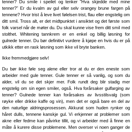
tenner? Du smile i speilet og tenker "Hva skjedde med mine
tenner?" Er du kvalm av gul eller selv orangey brune fargen på
tennene? Hvor trist å leve livet følelsen trist, flau eller engstelig om
ditt smil. Tross alt, er det midtpunktet i ansiktet og det første som
folk varsel når de møter du. Du skal kunne vise frem ditt smil med
stolthet. Whitening tannkrem er en enkel og billig løsning for
gulnede tenner. Du bør definitivt vurdere å kjøpe en hvis du er på
utkikk etter en rask løsning som ikke vil bryte banken.
Ikke fremmedgjøre selv!
Du bør ikke føle seg alene eller tror at du er den eneste som
arbeider med gule tenner. Gule tenner er så vanlig, og som du
alder, vil du se det skjer mer. Folk rundt deg blir stadig mer
engstelig om sin egen smiler, også. Hva forårsaker gulfarging av
tenner? Gulnede tenner kan forårsakes av livsstilsvalg (som
røyke eller drikke kaffe og vin), men det er også bare en del av
den naturlige aldringsprosessen. Akkurat som huden rynker og
håret dulls, tennene kanskje gul. Vi erkjenner at problemer som
akne eller fedme kan påvirke tillit, og vi arbeider med å finne en
måte å kurere disse problemene. Men overser vi noen ganger de