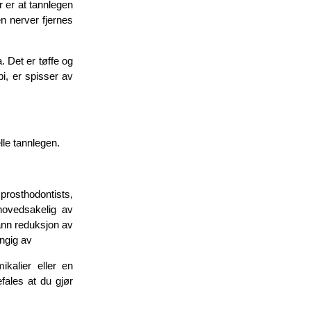
er er at tannlegen
n nerver fjernes
 Det er tøffe og
i, er spisser av
lle tannlegen.
prosthodontists,
 hovedsakelig av
tann reduksjon av
engig av
kalier eller en
fales at du gjør