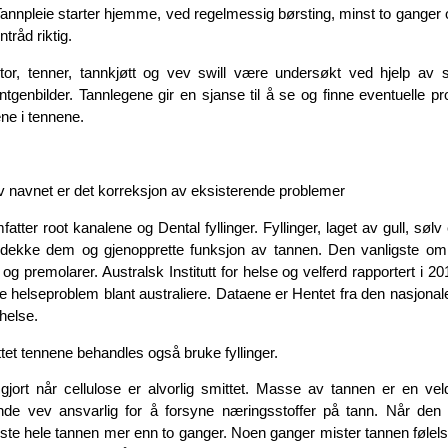
nnpleie starter hjemme, ved regelmessig børsting, minst to ganger
tråd riktig.
or, tenner, tannkjøtt og vev swill være undersøkt ved hjelp av s
tgenbilder. Tannlegene gir en sjanse til å se og finne eventuelle 
ene i tennene.
v navnet er det korreksjon av eksisterende problemer
tter root kanalene og Dental fyllinger. Fyllinger, laget av gull, sølv 
 dekke dem og gjenopprette funksjon av tannen. Den vanligste om
l og premolarer. Australsk Institutt for helse og velferd rapportert i 20
e helseproblem blant australiere. Dataene er Hentet fra den nasjona
helse.
ttet tennene behandles også bruke fyllinger.
r gjort når cellulose er alvorlig smittet. Masse av tannen er en ve
nde vev ansvarlig for å forsyne næringsstoffer på tann. Når den e
miste hele tannen mer enn to ganger. Noen ganger mister tannen følels